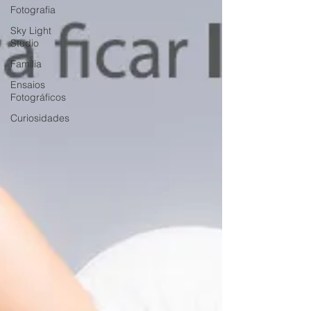
Fotografia
Sky Light
Studio
Família
Ensaios
Fotográficos
Curiosidades