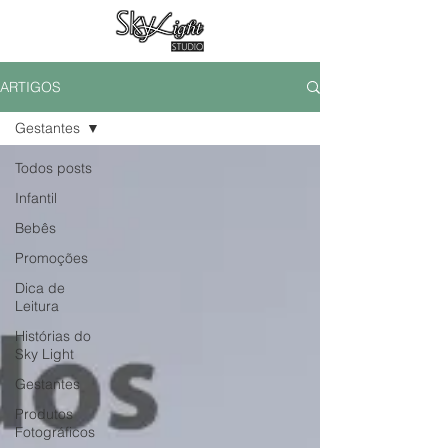
ARTIGOS
Gestantes
Todos posts
Infantil
Bebês
Promoções
Dica de
Leitura
Histórias do
Sky Light
Gestantes
Produtos
Fotográficos