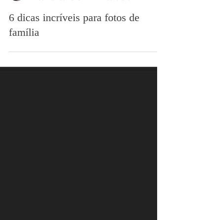
Rafael Assumpção
22 de mai. de 2023
2 min de leitura
6 dicas incríveis para fotos de
família