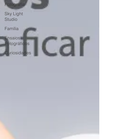
Fotografia
Sky Light
Studio
Família
Ensaios
Fotográficos
Curiosidades