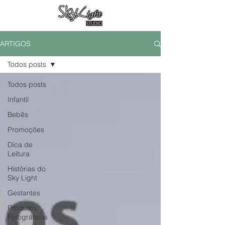
ARTIGOS
Todos posts
Todos posts
Infantil
Bebês
Promoções
Dica de
Leitura
Histórias do
Sky Light
Gestantes
Produtos
Fotográficos