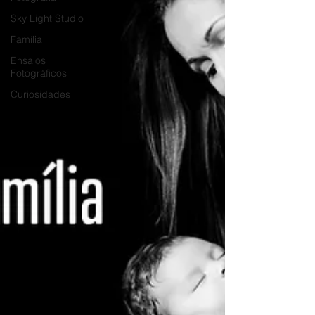
Sky Light Studio
Família
Ensaios
Fotográficos
Curiosidades