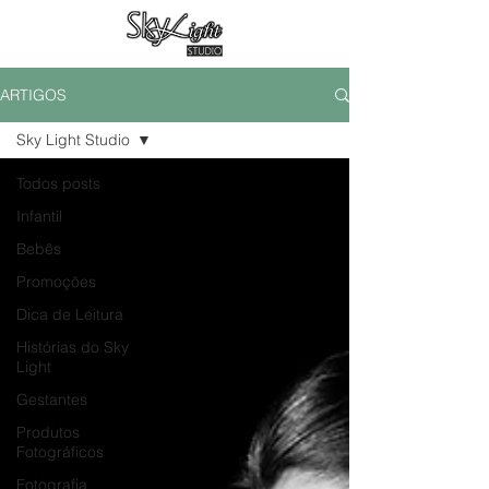
ARTIGOS
Sky Light Studio
Todos posts
Infantil
Bebês
Promoções
Dica de Leitura
Histórias do Sky
Light
Gestantes
Produtos
Fotográficos
Fotografia