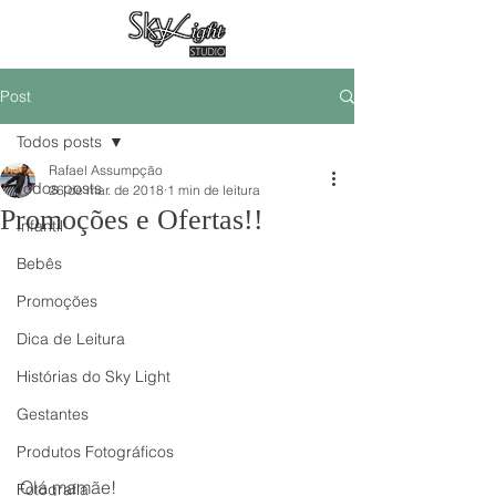
Post
Todos posts
Rafael Assumpção
Todos posts
26 de mar. de 2018
1 min de leitura
Promoções e Ofertas!!
Infantil
Bebês
Promoções
Dica de Leitura
Histórias do Sky Light
Gestantes
Produtos Fotográficos
Olá mamãe!
Fotografia