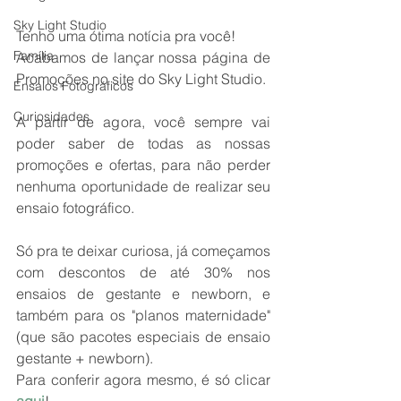
Sky Light Studio
Tenho uma ótima notícia pra você!
Família
Acabamos de lançar nossa página de 
Promoções no site do Sky Light Studio.
Ensaios Fotográficos
Curiosidades
A partir de agora, você sempre vai 
poder saber de todas as nossas 
promoções e ofertas, para não perder 
nenhuma oportunidade de realizar seu 
ensaio fotográfico.
Só pra te deixar curiosa, já começamos 
com descontos de até 30% nos 
ensaios de gestante e newborn, e 
também para os "planos maternidade" 
(que são pacotes especiais de ensaio 
gestante + newborn).
Para conferir agora mesmo, é só clicar 
aqui
!