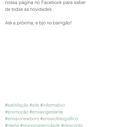
nossa página no Facebook para saber 
de todas as novidades.
Até a próxima, e bjo no barrigão!
#satisfação
#site
#informativo
#promoção
#ensaiogestante
#ensaionewborn
#ensaiofotográfico
#oferta
#planomaternidade
#desconto