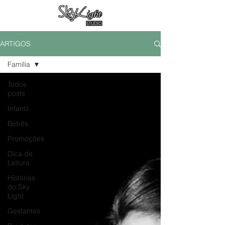
ARTIGOS
Família
Todos
posts
Infantil
Bebês
Promoções
Dica de
Leitura
Histórias
do Sky
Light
Gestantes