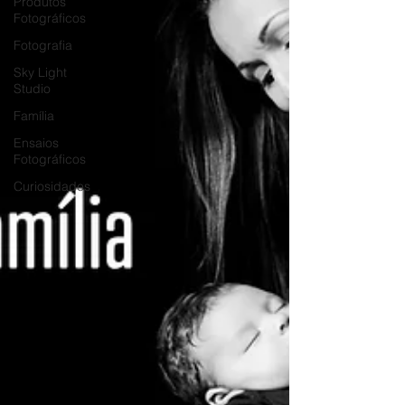
Produtos
Fotográficos
Fotografia
Sky Light
Studio
Família
Ensaios
Fotográficos
Curiosidades