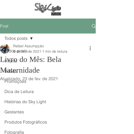
Post
Todos posts
Rafael Assumpção
Todos posts
6 de fev. de 2021
1 min de leitura
Livro do Mês: Bela
Infantil
Maternidade
Bebês
Atualizado:
23 de fev. de 2021
Promoções
Dica de Leitura
Histórias do Sky Light
Gestantes
Produtos Fotográficos
Fotografia