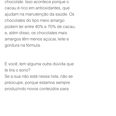
chocolate. Isso acontece porque o 
cacau é rico em antioxidantes, que 
ajudam na manutenção da saúde. Os 
chocolates do tipo meio amargo 
podem ter entre 40% e 70% de cacau, 
e, além disso, os chocolates mais 
amargos têm menos açúcar, leite e 
gordura na fórmula.
E você, tem alguma outra dúvida que 
te tira o sono?
Se a sua não está nessa lista, não se 
preocupe, porque estamos sempre 
produzindo novos conteúdos para 
orientar e ajudar as gestantes.
Nos vemos em breve.
Beijos de luz!