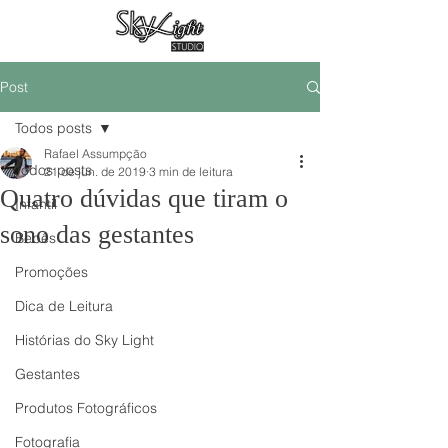
Post
Todos posts
Rafael Assumpção
Todos posts
21 de jun. de 2019
3 min de leitura
Quatro dúvidas que tiram o
Infantil
sono das gestantes
Bebês
Promoções
Dica de Leitura
Histórias do Sky Light
Gestantes
Produtos Fotográficos
Fotografia