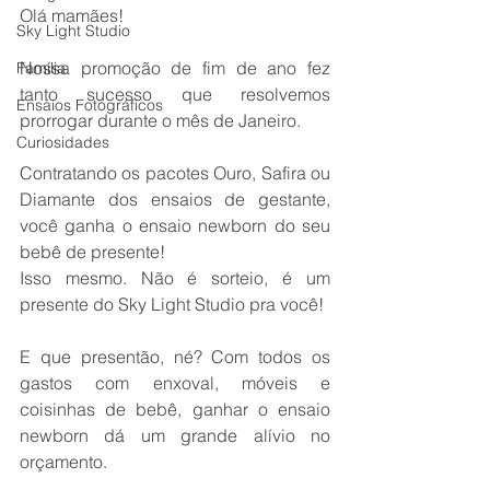
Olá mamães!
Sky Light Studio
Nossa promoção de fim de ano fez 
Família
tanto sucesso que resolvemos 
Ensaios Fotográficos
prorrogar durante o mês de Janeiro.
Curiosidades
Contratando os pacotes Ouro, Safira ou 
Diamante dos ensaios de gestante, 
você ganha o ensaio newborn do seu 
bebê de presente!
Isso mesmo. Não é sorteio, é um 
presente do Sky Light Studio pra você!
E que presentão, né? Com todos os 
gastos com enxoval, móveis e 
coisinhas de bebê, ganhar o ensaio 
newborn dá um grande alívio no 
orçamento.