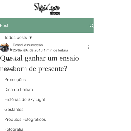
Post
Todos posts
Rafael Assumpção
Todos posts
25 de jan. de 2018
1 min de leitura
Que tal ganhar um ensaio
Infantil
newborn de presente?
Bebês
Promoções
Dica de Leitura
Histórias do Sky Light
Gestantes
Produtos Fotográficos
Fotografia