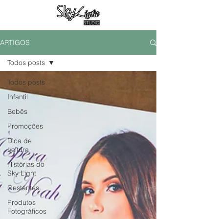
ARTIGOS
Todos posts
Todos posts
Infantil
Bebês
Promoções
Dica de
Leitura
Histórias do
Sky Light
Gestantes
Produtos
Fotográficos