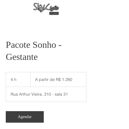
Pacote Sonho -
Gestante
A
partir
4 h
4
A partir de R$ 1.280
de
1.280
h
Reais
brasileiros
Rua Arthur Vieira, 310 - sala 31
Agendar