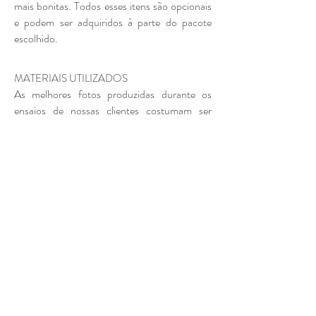
mais bonitas. Todos esses itens são opcionais
e podem ser adquiridos à parte do pacote
escolhido.
MATERIAIS UTILIZADOS
As melhores fotos produzidas durante os
ensaios de nossas clientes costumam ser
usadas para fins de divulgação do nosso
trabalho nas redes sociais, para compor nosso
portfolio online e para ilustrar nosso site.
Assim, mais mulheres podem ser incentivadas
a registrar sua gestação de forma artística.
No entanto, entendemos que nem todas as
mulheres gostariam de ver suas imagens
exibidas na internet. Por isso, oferecemos às
nossas clientes a opção de adquirir os direitos
exclusivos de reprodução das imagens,
garantindo dessa forma que suas imagens
jamais sejam publicadas em qualquer meio de